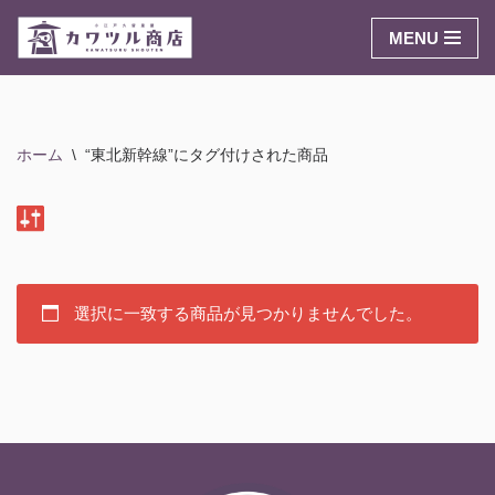
MENU
コ
ン
テ
ン
ホーム
\
“東北新幹線”にタグ付けされた商品
ツ
へ
ス
キ
ッ
プ
選択に一致する商品が見つかりませんでした。